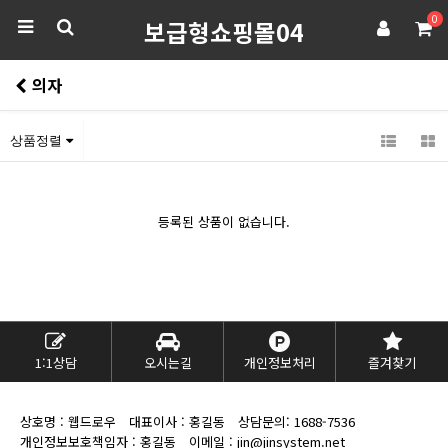
0
보급형쇼핑몰04
의자
상품정렬
등록된 상품이 없습니다.
1:1상담
오시는길
개인정보처리
즐겨찾기
상호명 : 웹드로우
대표이사 : 홍길동
상담문의:
1688-7536
개인정보보호책임자 : 홍길동
이메일 : jin@jinsystem.net