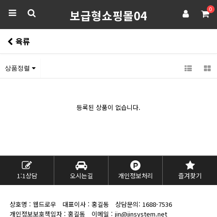
0
보급형쇼핑몰04
육류
상품정렬
등록된 상품이 없습니다.
1:1상담
오시는길
개인정보처리
즐겨찾기
상호명 : 웹드로우
대표이사 : 홍길동
상담문의:
1688-7536
개인정보보호책임자 : 홍길동
이메일 : jin@jinsystem.net